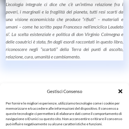
L’ecologia integrale ci dice che c’è un’intima relazione fra i
poveri, i marginali e la fragilità del pianeta, tutti resi scarti da
una visione economicista che produce “rifiuti” – materiali e
umani – come ha scritto papa Francesco nell’enciclica Laudato
si’. La scelta esistenziale e politica di don Virginio Colmegna e
delle coautrici è stata, fin dagli esordi raccontati in questo libro,
riconoscere negli “scartati” della Terra dei punti di ascolto,
relazione, cura, umanità e cambiamento.
Gestisci Consenso
Per fornire le migliori esperienze, utilizziamo tecnologie come i cookie per
memorizzare e/o accedere alle informazioni del dispositivo. Il consenso a
queste tecnologie ci permetterà di elaborare dati come il comportamento di
navigazione o ID unici su questo sito. Non acconsentire o ritirare il consenso
può influire negativamente su alcune caratteristiche e funzioni.
© 2026 Nicoletta Bortolotti. All Rights Reserved.